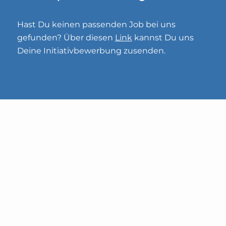
Hast Du keinen passenden Job bei uns
gefunden? Über diesen
Link
kannst Du uns
Deine Initiativbewerbung zusenden.